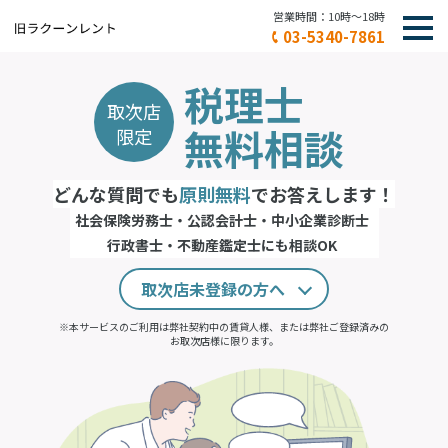
営業時間：10時～18時
03-5340-7861
不動産会社さま
税理士
取次店
オーナーさま
無料相談
限定
入居者さま
どんな質問でも
原則無料
でお答えします！
保証会社さま
社会保険労務士・公認会計士・中小企業診断士
行政書士・不動産鑑定士にも相談OK
各種申請（書類ダウンロード）
取次店未登録の方へ
よくある質問
※本サービスのご利用は弊社契約中の賃貸人様、または弊社ご登録済みの
お取次店様に限ります。
お問い合わせ
FAX：03-5340-7862