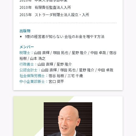
2010年
有限責任監査法人入所
2015年
ストラーダ税理士法人設立・入所
出版物
9割の経営者が知らない 会社のお金を増やす方法
メンバー
税理士：
山田 直輝 / 塚田 拓也 / 星野 隆介 / 中田 卓哉 / 宿谷
裕樹 / 山本 浩之
行政書士：
山田 直輝 / 星野 隆介
公認会計士：
山田 直輝 / 塚田 拓也 / 星野 隆介 / 中田 卓哉
社会保険労務士：
宿谷 裕樹 / 三宅 千歳
中小企業診断士：
宮口 奨平