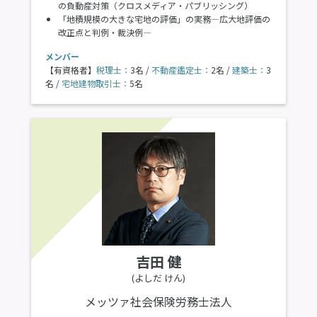
の負動産対策（クロスメディア・パブリッシング）
「地積規模の大きな宅地の評価」の実務―広大地評価の
改正点と判例・裁決例―
メンバー
【有資格者】
税理士：
3名 /
不動産鑑定士：
2名 /
建築士：
3
名 /
宅地建物取引士：
5名
吉田 健
(よしだ けん)
メッツァ社会保険労務士法人