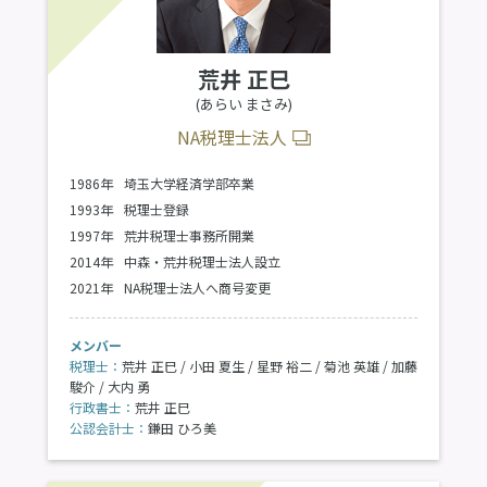
荒井 正巳
(あらい まさみ)
NA税理士法人
1986年
埼玉大学経済学部卒業
1993年
税理士登録
1997年
荒井税理士事務所開業
2014年
中森・荒井税理士法人設立
2021年
NA税理士法人へ商号変更
メンバー
税理士：
荒井 正巳 / 小田 夏生 / 星野 裕二 / 菊池 英雄 / 加藤
駿介 / 大内 勇
行政書士：
荒井 正巳
公認会計士：
鎌田 ひろ美