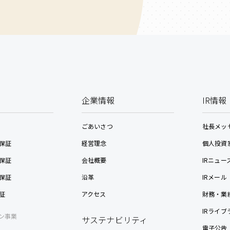
企業情報
IR情報
ごあいさつ
社長メッ
保証
経営理念
個人投資
保証
会社概要
IRニュー
保証
沿革
IRメール
証
アクセス
財務・業
IRライブ
ン事業
サステナビリティ
電子公告