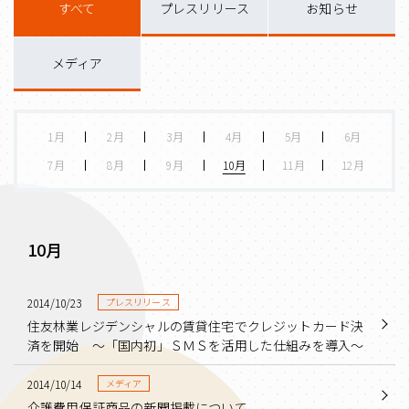
すべて
プレスリリース
お知らせ
メディア
1月
2月
3月
4月
5月
6月
7月
8月
9月
10月
11月
12月
10月
2014/10/23
プレスリリース
住友林業レジデンシャルの賃貸住宅でクレジットカード決
済を開始 ～「国内初」ＳＭＳを活用した仕組みを導入～
2014/10/14
メディア
介護費用保証商品の新聞掲載について