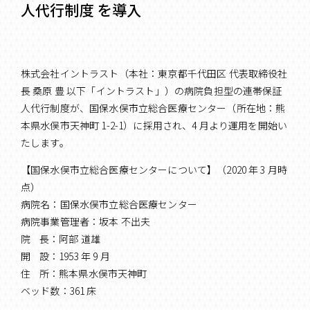
人代行制度 を導入
株式会社イントラスト（本社：東京都千代田区 代表取締役社
長 桑原 豊 以下「イントラスト」）の病院負担型の連帯保証
人代行制度が、国保水俣市立総合医療センター（所在地：熊
本県水俣市天神町 1-2-1）に採用され、4 月より運用を開始い
たします。
【国保水俣市立総合医療センターについて】（2020 年 3 月時
点）
病院名：国保水俣市立総合医療センター
病院事業管理者：坂本 不出夫
院 長：阿部 道雄
開 設：1953 年 9 月
住 所：熊本県水俣市天神町
ベッド数：361 床