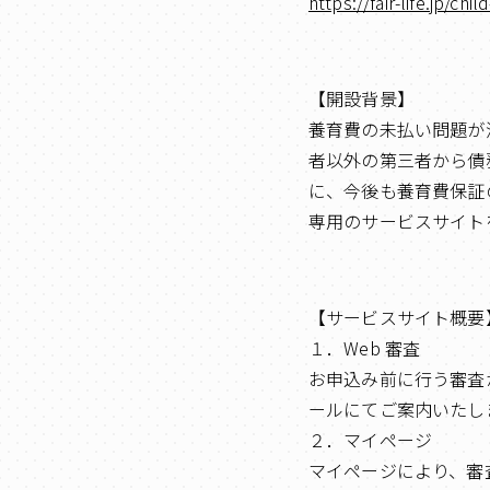
https://fair-life.jp/chi
【開設背景】
養育費の未払い問題が
者以外の第三者から債
に、今後も養育費保証
専用のサービスサイト
【サービスサイト概要
１．Web 審査
お申込み前に行う審査
ールにてご案内いたし
２．マイページ
マイページにより、審