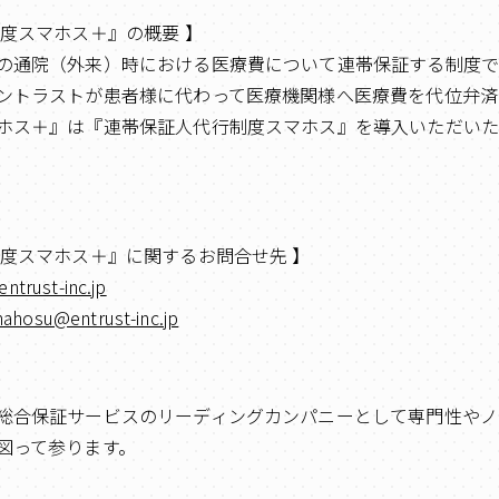
制度スマホス＋』の概要 】
の通院（外来）時における医療費について連帯保証する制度で
ントラストが患者様に代わって医療機関様へ医療費を代位弁済
ホス＋』は『連帯保証人代行制度スマホス』を導入いただい
制度スマホス＋』に関するお問合せ先 】
ntrust-inc.jp
ahosu@entrust-inc.jp
総合保証サービスのリーディングカンパニーとして専門性やノ
図って参ります。