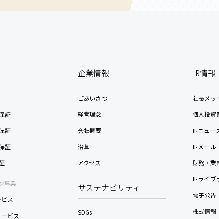
企業情報
IR情報
ごあいさつ
社長メッ
保証
経営理念
個人投資
保証
会社概要
IRニュー
保証
沿革
IRメール
証
アクセス
財務・業
IRライブ
ン事業
サステナビリティ
電子公告
ービス
株式情報
SDGs
nサービス