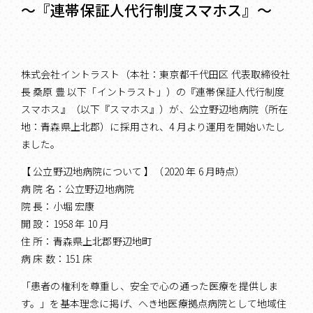
～『連帯保証人代行制度スマホス』～
株式会社イントラスト（本社：東京都千代田区 代表取締役社
長 桑原 豊 以下「イントラスト」）の『連帯保証人代行制度
スマホス』（以下『スマホス』）が、公立野辺地病院（所在
地：青森県上北郡）に採用され、4 月より運用を開始いたし
ました。
【 公立野辺地病院について 】（2020 年 6 月時点）
病 院 名：公立野辺地病院
院 長：小堀 宏康
開 設：1958 年 10 月
住 所：青森県上北郡野辺地町
病 床 数：151 床
「患者の権利を尊重し、安全で心の通った医療を提供しま
す。」を基本理念に掲げ、へき地医療拠点病院として地域住