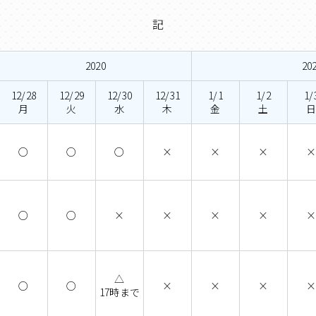
記
2020
20
12/28
12/29
12/30
12/31
1/1
1/2
1/
月
火
水
木
金
土
○
○
○
×
×
×
○
○
×
×
×
×
△
○
○
×
×
×
17時まで