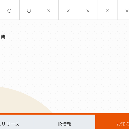
○
○
×
×
×
×
営業
スリリース
IR情報
お知