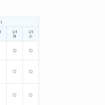
21
3
1/4
1/5
日
月
火
×
〇
〇
×
○
〇
×
○
○