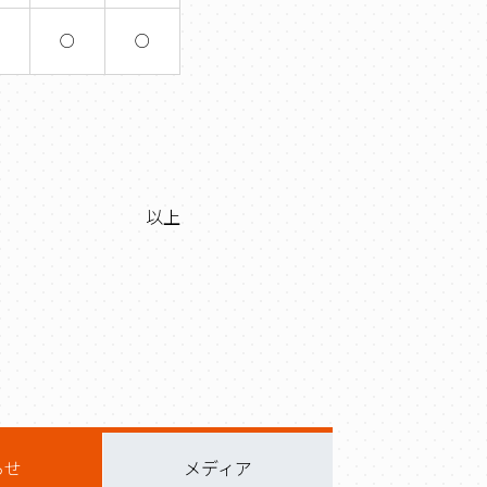
×
○
○
以上
らせ
メディア