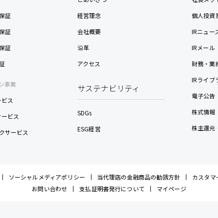
保証
経営理念
個人投資
保証
会社概要
IRニュー
保証
沿革
IRメール
証
アクセス
財務・業
IRライブ
ン事業
サステナビリティ
電子公告
ービス
株式情報
SDGs
nサービス
株主還元
ESG経営
クサービス
ソーシャルメディアポリシー
当代理店の金融商品の勧誘方針
カスタマ
お問い合わせ
支払証明書発行について
マイページ