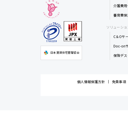
介護費用
養育費保
ソリューショ
C＆Oサ
Doc-o
日本賃貸住宅管理協会
保険デス
個人情報保護方針
免責事項