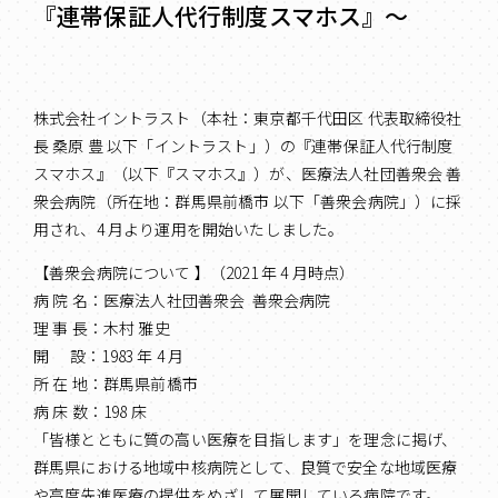
『連帯保証人代行制度スマホス』～
株式会社イントラスト（本社：東京都千代田区 代表取締役社
長 桑原 豊 以下「イントラスト」）の『連帯保証人代行制度
スマホス』（以下『スマホス』）が、医療法人社団善衆会 善
衆会病院（所在地：群馬県前橋市 以下「善衆会病院」）に採
用され、4 月より運用を開始いたしました。
【善衆会病院について 】（2021 年 4 月時点）
病 院 名：医療法人社団善衆会 善衆会病院
理 事 長：木村 雅史
開 設：1983 年 4 月
所 在 地：群馬県前橋市
病 床 数：198 床
「皆様とともに質の高い医療を目指します」を理念に掲げ、
群馬県における地域中核病院として、良質で安全な地域医療
や高度先進医療の提供をめざして展開している病院です。