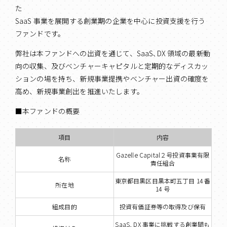
た
SaaS 事業を展開する創業期の企業を中心に投資支援を行う
ファンドです。
弊社は本ファンドへの出資を通じて、SaaS､DX 領域の最新動
向の収集、及びベンチャーキャピタルと定期的なディスカッ
ションの場を持ち、新規事業提携やベンチャー出資の確度を
高め、新規事業創出を推進いたします。
■本ファンドの概要
項目
内容
Gazelle Capital２号投資事業有限
名称
責任組合
東京都目黒区目黒本町五丁目 14 番
所在地
14 号
組成目的
投資有価証券等の取得及び保有
SaaS, DX 事業に挑戦する創業間も