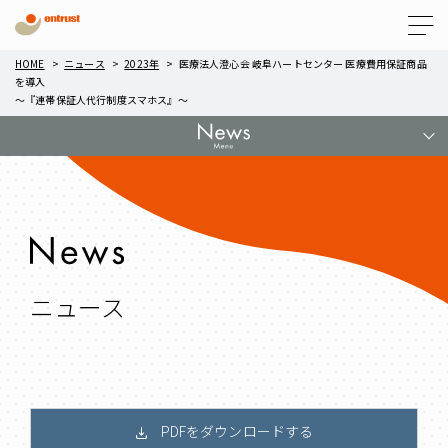
Menu
HOME
ニュース
2023年
医療法人澄心会 岐阜ハートセンター 医療費用保証商品
を導入
～『連帯保証人代行制度スマホス』～
ニュース
PDFをダウンロードする