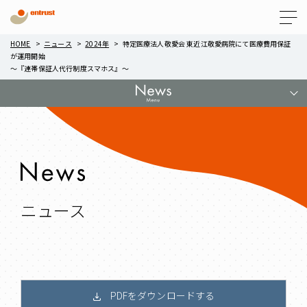
Menu
HOME
ニュース
2024年
特定医療法人敬愛会 東近江敬愛病院にて医療費用保証
が運用開始
～『連帯保証人代行制度スマホス』～
ニュース
PDFをダウンロードする