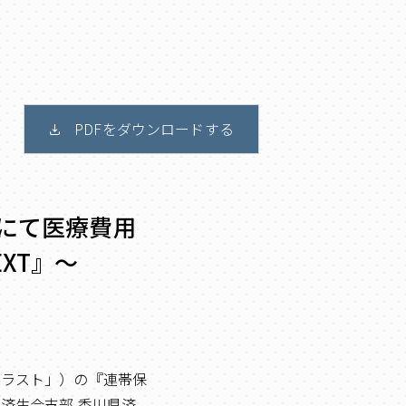
PDFをダウンロードする
にて医療費用
XT』～
トラスト」）の『連帯保
団済生会支部 香川県済