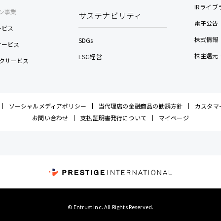
IRライブ
ン事業
サステナビリティ
電子公告
ービス
株式情報
SDGs
nサービス
株主還元
ESG経営
クサービス
ソーシャルメディアポリシー
当代理店の金融商品の勧誘方針
カスタマ
お問い合わせ
支払証明書発行について
マイページ
© Entrust Inc. All Rights Reserved.