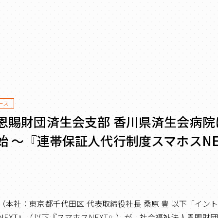
ース
恩賜財団済生会支部 香川県済生会病院
始 ～『連帯保証人代行制度スマホスNE
（本社：東京都千代田区 代表取締役社長 桑原 豊 以下「イン
EXT』（以下『スマホスNEXT』）が、社会福祉法人恩賜財