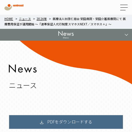
Menu
HOME
ニュース
2024年
医療法人社団仁慈会 安田病院・安田介護医療院にて 医
療費用保証が運用開始 ～『連帯保証人代行制度スマホスNEXT／スマホス＋』～
ニュース
PDFをダウンロードする