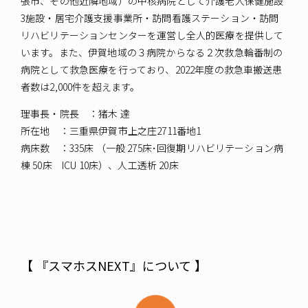
張市、その他近隣地域）の中核病院として介護老人保健施設
3施設・居宅介護支援事業所・訪問看護ステーション・訪問
リハビリテーションセンターを運営し全人的医療を提供して
います。また、伊賀地域の３病院からなる２次救急輪番制の
病院として救急医療を行っており、2022年度の救急車搬送患
者数は2,000件を超えます。
理事長・院長 ：猪木 達
所在地 ：三重県伊賀市上之庄2711番地1
病床数 ：335床 （一般 275床･回復期リハビリテーション病
棟 50床 ICU 10床）、人工透析 20床
【 『スマホスNEXT』について 】