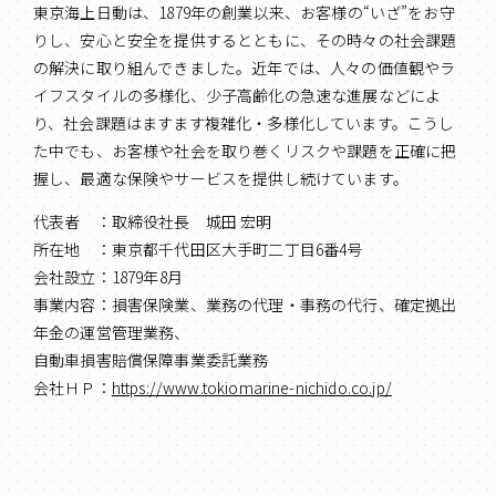
東京海上日動は、1879年の創業以来、お客様の“いざ”をお守
りし、安心と安全を提供するとともに、その時々の社会課題
の解決に取り組んできました。近年では、人々の価値観やラ
イフスタイルの多様化、少子高齢化の急速な進展などによ
り、社会課題はますます複雑化・多様化しています。こうし
た中でも、お客様や社会を取り巻くリスクや課題を正確に把
握し、最適な保険やサービスを提供し続けています。
代表者 ：取締役社長 城田 宏明
所在地 ：東京都千代田区大手町二丁目6番4号
会社設立：1879年8月
事業内容：損害保険業、業務の代理・事務の代行、確定拠出
年金の運営管理業務、
自動車損害賠償保障事業委託業務
会社ＨＰ：
https://www.tokiomarine-nichido.co.jp/