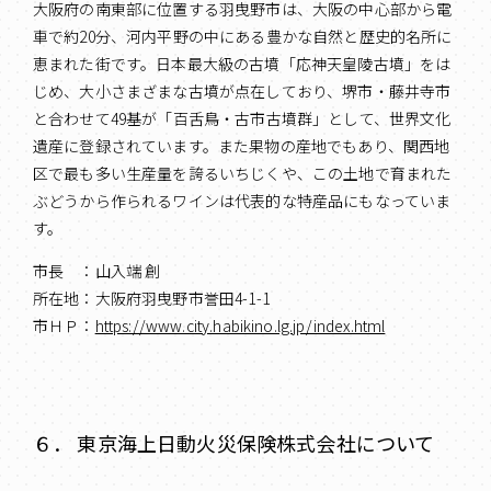
大阪府の南東部に位置する羽曳野市は、大阪の中心部から電
車で約20分、河内平野の中にある豊かな自然と歴史的名所に
恵まれた街です。日本最大級の古墳「応神天皇陵古墳」をは
じめ、大小さまざまな古墳が点在しており、堺市・藤井寺市
と合わせて49基が「百舌鳥・古市古墳群」として、世界文化
遺産に登録されています。また果物の産地でもあり、関西地
区で最も多い生産量を誇るいちじくや、この土地で育まれた
ぶどうから作られるワインは代表的な特産品にもなっていま
す。
市長 ：山入端 創
所在地：大阪府羽曳野市誉田4-1-1
市ＨＰ：
https://www.city.habikino.lg.jp/index.html
６． 東京海上日動火災保険株式会社について