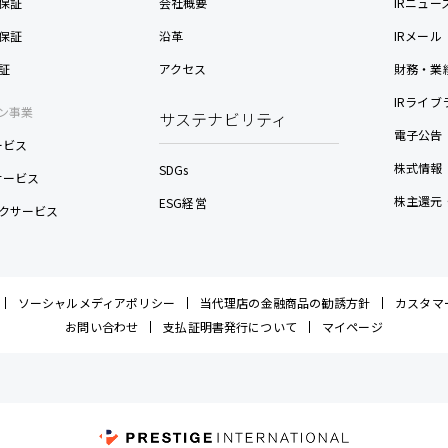
保証
会社概要
IRニュー
保証
沿革
IRメール
証
アクセス
財務・業
IRライブ
ン事業
サステナビリティ
電子公告
ービス
株式情報
SDGs
nサービス
株主還元
ESG経営
クサービス
ソーシャルメディアポリシー
当代理店の金融商品の勧誘方針
カスタマ
お問い合わせ
支払証明書発行について
マイページ