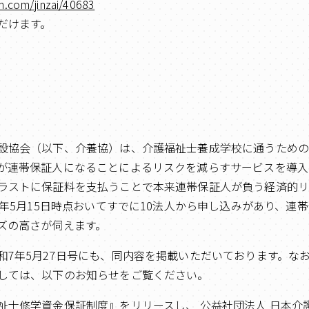
n.com/jinzai/40683
だけます。
設協会（以下、介養協）は、介護福祉士養成学校に通うため
が連帯保証人になることによるリスクを減らすサービスを導入
ラストに保証料を支払うことで本来連帯保証人が負う経済的
5年5月15日時点おいてすでに10法人から申し込みがあり、連
ズの高さが伺えます。
和7年5月27日号にも、同内容を掲載いただいております。な
しては、以下のお知らせをご覧ください。
祉士修学資金保証制度』をリリースし、 公益社団法人 日本介