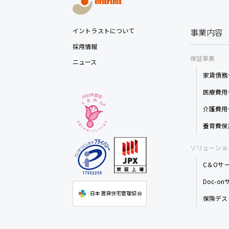
イントラストについて
事業内容
採用情報
保証事業
ニュース
家賃債務
医療費用
介護費用
養育費保
ソリューショ
C＆Oサ
Doc-o
日本賃貸住宅管理協会
保険デス