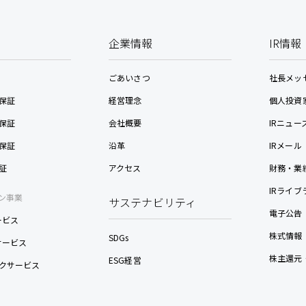
企業情報
IR情報
ごあいさつ
社長メッ
保証
経営理念
個人投資
保証
会社概要
IRニュー
保証
沿革
IRメール
証
アクセス
財務・業
IRライブ
ン事業
サステナビリティ
電子公告
ービス
株式情報
SDGs
nサービス
株主還元
ESG経営
クサービス