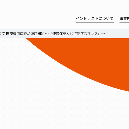
イントラストについて
事業
にて 医療費用保証が運用開始 ～『連帯保証人代行制度スマホス』～