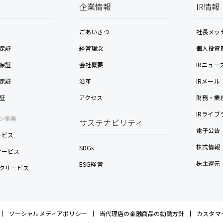
企業情報
IR情報
ごあいさつ
社長メッ
保証
経営理念
個人投資
保証
会社概要
IRニュー
保証
沿革
IRメール
証
アクセス
財務・業
IRライブ
ン事業
サステナビリティ
電子公告
ービス
株式情報
SDGs
nサービス
株主還元
ESG経営
クサービス
ソーシャルメディアポリシー
当代理店の金融商品の勧誘方針
カスタマ