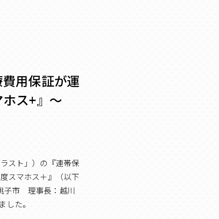
療費用保証が運
マホス+』～
トラスト」）の『連帯保
制度スマホス＋』（以下
銚子市 理事長：越川
しました。