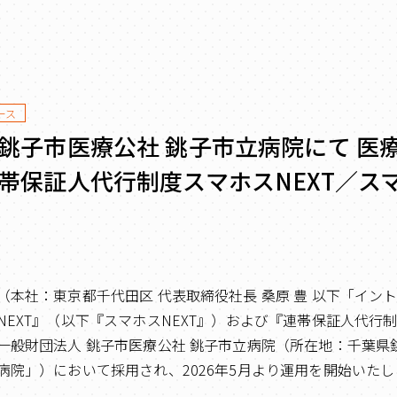
ース
 銚子市医療公社 銚子市立病院にて 医
連帯保証人代行制度スマホスNEXT／ス
（本社：東京都千代田区 代表取締役社長 桑原 豊 以下「イン
NEXT』（以下『スマホスNEXT』）および『連帯保証人代行
一般財団法人 銚子市医療公社 銚子市立病院（所在地：千葉県
病院」）において採用され、2026年5月より運用を開始いた