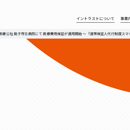
イントラストについて
事業
医療公社 銚子市立病院にて 医療費用保証が運用開始 ～『連帯保証人代行制度スマホ