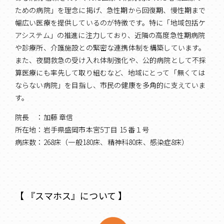
ための病院」を理念に掲げ、急性期から回復期、慢性期まで
幅広い医療を提供しているのが特徴です。特に「地域包括ケ
アシステム」の推進に注力しており、近隣の高度急性期病院
や診療所、介護施設との緊密な連携体制を構築しています。
また、夜間救急の受け入れ体制強化や、公的病院として不採
算医療にも率先して取り組むなど、地域にとって「無くては
ならない病院」を目指し、市民の健康を多角的に支えていま
す。
院長 ：加藤 章信
所在地：岩手県盛岡市本宮5丁目 15 番１号
病床数：268床（一般180床、精神科80床、感染症8床）
【 『スマホス』について 】