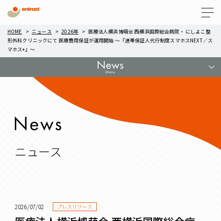
Menu
HOME
ニュース
2026年
医療法人横浜博萌会 西横浜国際総合病院・ にしよこ整
形外科クリニックにて 医療費用保証が運用開始 ～『連帯保証人代行制度スマホスNEXT／ス
マホス+』～
ニュース
2026/07/02
プレスリリース