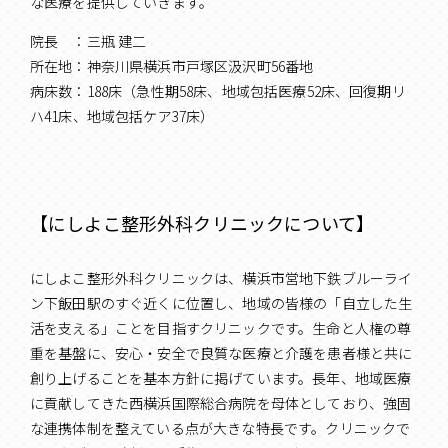
な医療を提供していきます。
院長 ：三瓶 建二
所在地：神奈川県横浜市戸塚区汲沢町56番地
病床数：188床（急性期58床、地域包括医療52床、回復期リ
ハ41床、地域包括ケア37床）
【にしよこ整形外科クリニックについて】
にしよこ整形外科クリニックは、横浜市営地下鉄ブルーライ
ン下飯田駅のすぐ近くに位置し、地域の皆様の「自立した生
活を支える」ことを目指すクリニックです。生命と人権の尊
重を基盤に、安心・安全で良質な医療と介護を患者様と共に
創り上げることを基本方針に掲げています。長年、地域医療
に貢献してきた西横浜国際総合病院を母体としており、強固
な連携体制を整えている点が大きな特長です。クリニックで